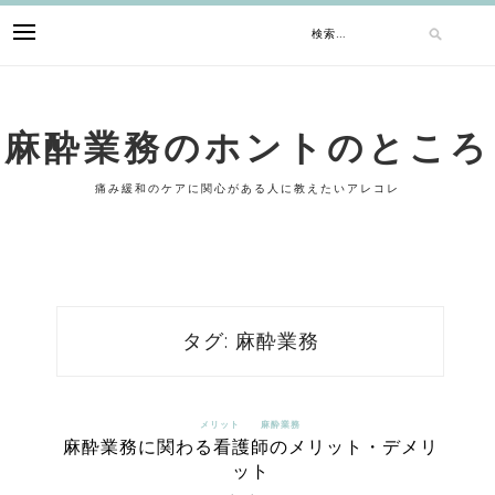
Skip
検
to
content
索:
麻酔業務のホントのところ
痛み緩和のケアに関心がある人に教えたいアレコレ
タグ:
麻酔業務
メリット
麻酔業務
麻酔業務に関わる看護師のメリット・デメリ
ット